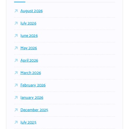
August 2026
July 2026
June 2026
May 2026
April 2026
March 2026
February 2026
January 2026
December 2025
July 2025