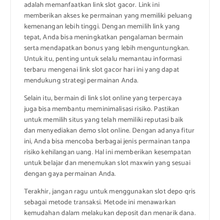
adalah memanfaatkan link slot gacor. Link ini
memberikan akses ke permainan yang memiliki peluang
kemenangan lebih tinggi. Dengan memilih link yang
tepat, Anda bisa meningkatkan pengalaman bermain
serta mendapatkan bonus yang lebih menguntungkan.
Untuk itu, penting untuk selalu memantau informasi
terbaru mengenai link slot gacor hari ini yang dapat
mendukung strategi permainan Anda.
Selain itu, bermain di link slot online yang terpercaya
juga bisa membantu meminimalisasi risiko. Pastikan
untuk memilih situs yang telah memiliki reputasi baik
dan menyediakan demo slot online. Dengan adanya fitur
ini, Anda bisa mencoba berbagai jenis permainan tanpa
risiko kehilangan uang. Hal ini memberikan kesempatan
untuk belajar dan menemukan slot maxwin yang sesuai
dengan gaya permainan Anda.
Terakhir, jangan ragu untuk menggunakan slot depo qris
sebagai metode transaksi. Metode ini menawarkan
kemudahan dalam melakukan deposit dan menarik dana.