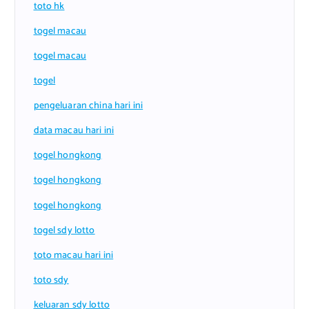
toto hk
togel macau
togel macau
togel
pengeluaran china hari ini
data macau hari ini
togel hongkong
togel hongkong
togel hongkong
togel sdy lotto
toto macau hari ini
toto sdy
keluaran sdy lotto