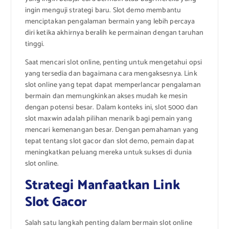
ingin menguji strategi baru. Slot demo membantu
menciptakan pengalaman bermain yang lebih percaya
diri ketika akhirnya beralih ke permainan dengan taruhan
tinggi.
Saat mencari slot online, penting untuk mengetahui opsi
yang tersedia dan bagaimana cara mengaksesnya. Link
slot online yang tepat dapat memperlancar pengalaman
bermain dan memungkinkan akses mudah ke mesin
dengan potensi besar. Dalam konteks ini, slot 5000 dan
slot maxwin adalah pilihan menarik bagi pemain yang
mencari kemenangan besar. Dengan pemahaman yang
tepat tentang slot gacor dan slot demo, pemain dapat
meningkatkan peluang mereka untuk sukses di dunia
slot online.
Strategi Manfaatkan Link
Slot Gacor
Salah satu langkah penting dalam bermain slot online