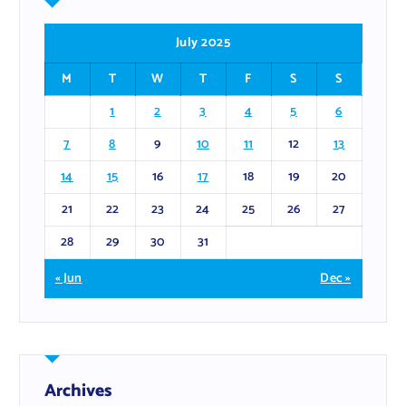
July 2025
M
T
W
T
F
S
S
1
2
3
4
5
6
7
8
9
10
11
12
13
14
15
16
17
18
19
20
21
22
23
24
25
26
27
28
29
30
31
« Jun
Dec »
Archives