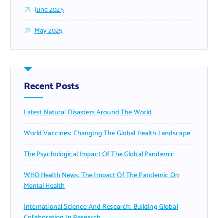
June 2025
May 2025
Recent Posts
Latest Natural Disasters Around The World
World Vaccines: Changing The Global Health Landscape
The Psychological Impact Of The Global Pandemic
WHO Health News: The Impact Of The Pandemic On
Mental Health
International Science And Research: Building Global
Collaboration In Research