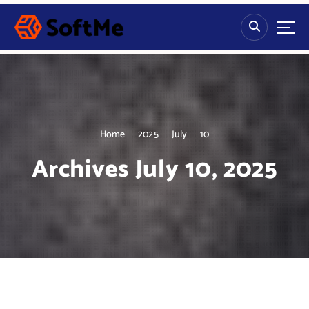
S
k
i
p
t
o
c
o
n
Home
2025
July
10
t
Archives July 10, 2025
e
n
t